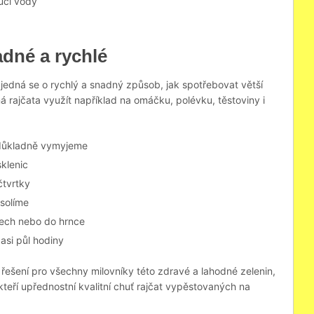
oucí vody
adné a rychlé
, jedná se o rychlý a snadný způsob, jak spotřebovat větší
 rajčata využít například na omáčku, polévku, těstoviny i
é důkladně vymyjeme
klenic
čtvrtky
solíme
ech nebo do hrnce
asi půl hodiny
é řešení pro všechny milovníky této zdravé a lahodné zelenin,
kteří upřednostní kvalitní chuť rajčat vypěstovaných na