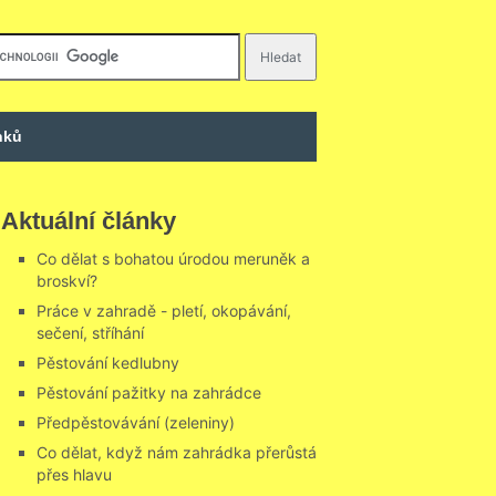
nků
Aktuální články
Co dělat s bohatou úrodou meruněk a
broskví?
Práce v zahradě - pletí, okopávání,
sečení, stříhání
Pěstování kedlubny
Pěstování pažitky na zahrádce
Předpěstovávání (zeleniny)
Co dělat, když nám zahrádka přerůstá
přes hlavu