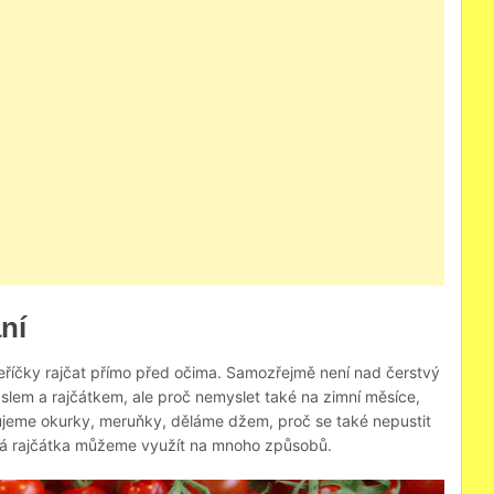
ní
eříčky rajčat přímo před očima. Samozřejmě není nad čerstvý
slem a rajčátkem, ale proč nemyslet také na zimní měsíce,
ujeme okurky, meruňky, děláme džem, proč se také nepustit
ená rajčátka můžeme využít na mnoho způsobů.