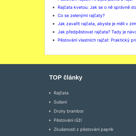
Rajčata kvetou: Jak se o ně správně st
Co se zelenými rajčaty?
Jak zavařit rajčata, abyste je měli v zi
Jak předpěstovat rajčata? Tady je náv
Pěstování vlastních rajčat: Praktický p
TOP články
Rajčata
Sušení
Druhy brambor
Pěstování růží
Zkušenosti z pěstování paprik