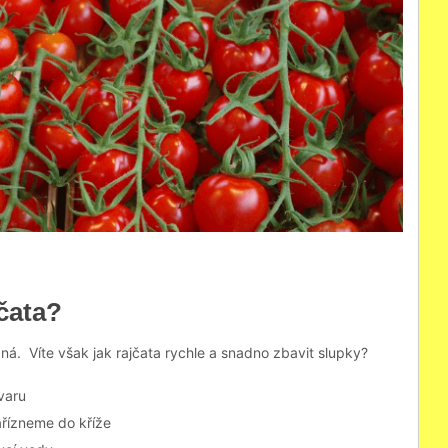
čata?
ná. Víte však jak rajčata rychle a snadno zbavit slupky?
varu
ařízneme do kříže