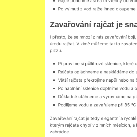
Rajče ponoříme asi na tři vteřiny do vr
Po vyjmutí z vod rajče ihned oloupeme
Zavařování rajčat je sn
I přesto, že se mnozí z nás zavařování bojí
úrodu rajčat. V zimě můžeme takto zavařená
pizzu.
Připravíme si půllitrové sklenice, kter
Rajčata opláchneme a naskládáme do s
Větší rajčata překrojíme napůl nebo na 
Po naplnění sklenice doplníme vodu a o
Důkladně utáhneme a vyrovnáme na pl
Podlijeme vodu a zavařujeme při 85 °C 
Zavařování rajčat je tedy elegantní a rychl
kterým rajčata chybí v zimních měsících, a 
zahrádce.