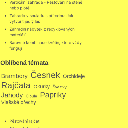
Vertikální zahrada - Pěstování na stěně
nebo plotě
Zahrada v souladu s přírodou: Jak
vytvořit jedlý les
Zahradní nábytek z recyklovaných
materiálů
Barevné kombinace květin, které vždy
fungují
Oblíbená témata
Česnek
Brambory
Orchideje
Rajčata
Okurky
Švestky
Papriky
Jahody
Cibule
Vlašské ořechy
Pěstování rajčat