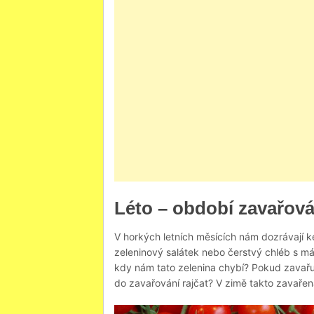
Léto – období zavařová
V horkých letních měsících nám dozrávají k
zeleninový salátek nebo čerstvý chléb s má
kdy nám tato zelenina chybí? Pokud zavař
do zavařování rajčat? V zimě takto zavař