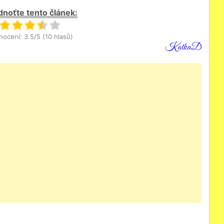
noťte tento článek:
ocení: 3.5/5 (10 hlasů)
KatkaD