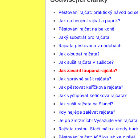
Pěstování rajčat: praktický návod od s
Jak na hnojení rajčat a paprik?
Pěstování rajčat na balkoně
Jaký substrát pro rajčata
Rajčata pěstovaná v nádobách
Jak oloupat rajčata?
Jak sušit rajčata v sušičce?
Jak zavařit loupaná rajčata?
Jak správně sušit rajčata?
Jak pěstovat keříčková rajčata?
Jak vyštipovat keříčková rajčata?
Jak sušit rajčata na Slunci?
Kdy nejlépe zalévat rajčata?
Je po zmrzlících! Vysazujte ven rajčata
Rajčata rostou. Stačí málo a úrody bu
Pěstování rajčat: Ať žijou jablka z ráje!