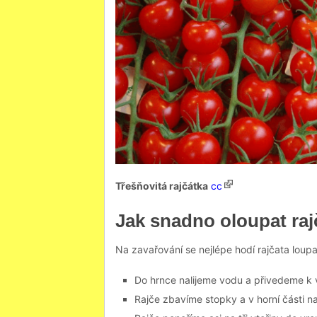
Třešňovitá rajčátka
cc
Jak snadno oloupat raj
Na zavařování se nejlépe hodí rajčata loupa
Do hrnce nalijeme vodu a přivedeme k 
Rajče zbavíme stopky a v horní části n