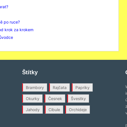
arat?
mě po ruce?
od krok za krokem
růvodce
Štítky
Brambory
Rajčata
Papriky
Okurky
Česnek
Švestky
Jahody
Cibule
Orchideje