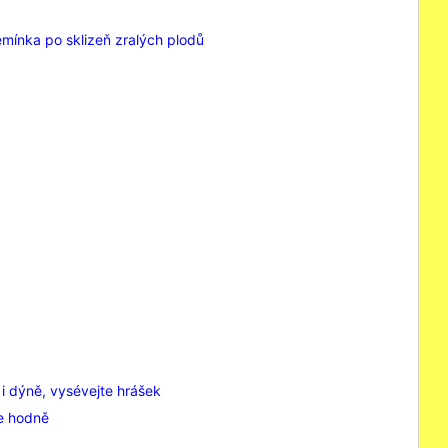
emínka po sklizeň zralých plodů
 i dýně, vysévejte hrášek
de hodně