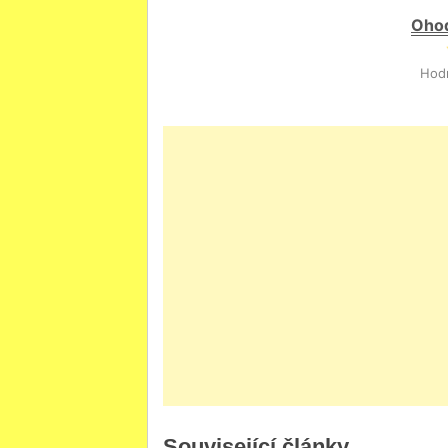
Ohod
Hodn
Související články