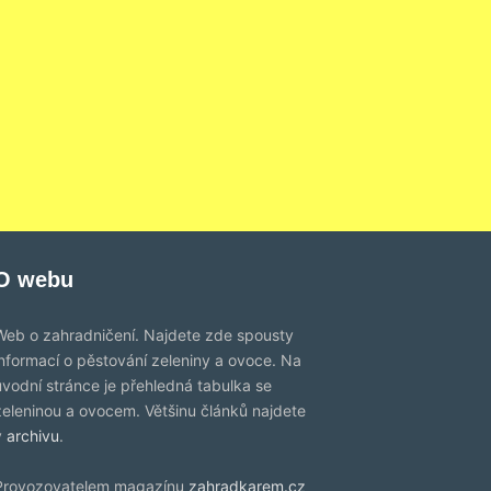
O webu
Web o zahradničení. Najdete zde spousty
informací o pěstování zeleniny a ovoce. Na
úvodní stránce je přehledná tabulka se
zeleninou a ovocem. Většinu článků najdete
v
archivu
.
Provozovatelem magazínu
zahradkarem.cz