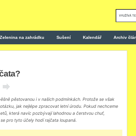
Zelenina na zahrádku
Sušení
Kalendář
Archiv člá
jčata?
spěšně pěstovanou i v našich podmínkách. Protože se však
 otázku, jak nejlépe zpracovat letní úrodu. Pokud nechceme
tů, která navíc pozbývají lahodnou a čerstvou chuť,
 se pro tyto účely hodí rajčata loupaná.