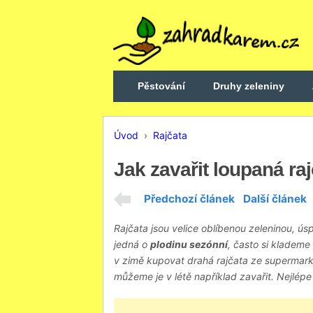
Pěstování
Druhy zeleniny
Úvod
›
Rajčata
Jak zavařit loupaná ra
Předchozí článek
Další článek
Rajčata jsou velice oblíbenou zeleninou, ú
jedná o
plodinu sezónní
, často si klademe
v zimě kupovat drahá rajčata ze supermarke
můžeme je v létě například zavařit. Nejlépe