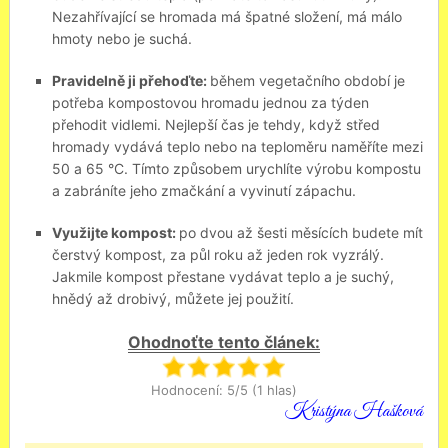
Nezahřívající se hromada má špatné složení, má málo
hmoty nebo je suchá.
Pravidelně ji přehoďte:
během vegetačního období je
potřeba kompostovou hromadu jednou za týden
přehodit vidlemi. Nejlepší čas je tehdy, když střed
hromady vydává teplo nebo na teploměru naměříte mezi
50 a 65
°C. Tímto způsobem urychlíte výrobu kompostu
a zabráníte jeho zmačkání a vyvinutí zápachu.
Využijte kompost:
po dvou až šesti měsících budete mít
čerstvý kompost, za půl roku až jeden rok vyzrálý.
Jakmile kompost přestane vydávat teplo a je suchý,
hnědý až drobivý, můžete jej použití.
Ohodnoťte tento článek:
Hodnocení: 5/5 (1 hlas)
Kristýna Hašková