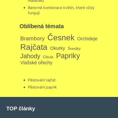
materiálů
Barevné kombinace květin, které vždy
fungují
Oblíbená témata
Česnek
Brambory
Orchideje
Rajčata
Okurky
Švestky
Papriky
Jahody
Cibule
Vlašské ořechy
Pěstování rajčat
Pěstování paprik
TOP články