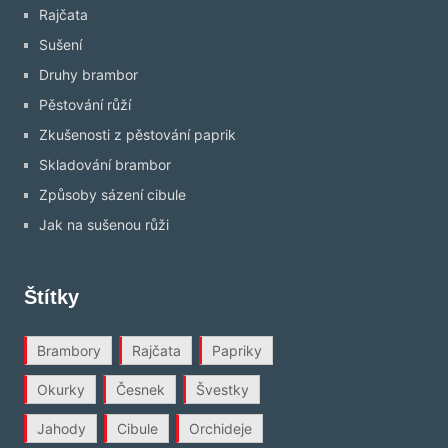
Rajčata
Sušení
Druhy brambor
Pěstování růží
Zkušenosti z pěstování paprik
Skladování brambor
Způsoby sázení cibule
Jak na sušenou růži
Štítky
Brambory
Rajčata
Papriky
Okurky
Česnek
Švestky
Jahody
Cibule
Orchideje