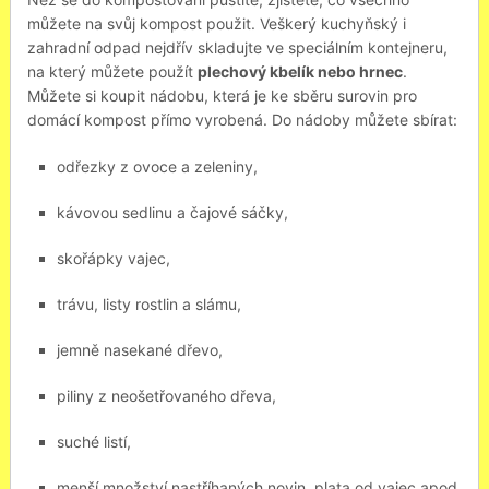
můžete na svůj kompost použit. Veškerý kuchyňský i
zahradní odpad nejdřív skladujte ve speciálním kontejneru,
na který můžete použít
plechový kbelík nebo hrnec
.
Můžete si koupit nádobu, která je ke sběru surovin pro
domácí kompost přímo vyrobená. Do nádoby můžete sbírat:
odřezky z ovoce a zeleniny,
kávovou sedlinu a čajové sáčky,
skořápky vajec,
trávu, listy rostlin a slámu,
jemně nasekané dřevo,
piliny z neošetřovaného dřeva,
suché listí,
menší množství nastříhaných novin, plata od vajec apod.