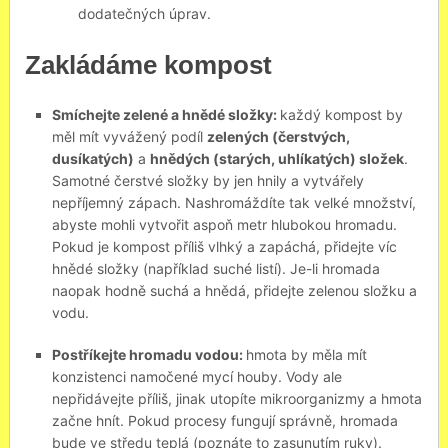
dodatečných úprav.
Zakládáme kompost
Smíchejte zelené a hnědé složky:
každý kompost by
měl mít vyvážený podíl
zelených (čerstvých,
dusíkatých)
a
hnědých (starých, uhlíkatých) složek
.
Samotné čerstvé složky by jen hnily a vytvářely
nepříjemný zápach. Nashromáždíte tak velké množství,
abyste mohli vytvořit aspoň metr hlubokou hromadu.
Pokud je kompost příliš vlhký a zapáchá, přidejte víc
hnědé složky (například suché listí). Je-li hromada
naopak hodně suchá a hnědá, přidejte zelenou složku a
vodu.
Postříkejte hromadu vodou:
hmota by měla mít
konzistenci namočené mycí houby. Vody ale
nepřidávejte příliš, jinak utopíte mikroorganizmy a hmota
začne hnít. Pokud procesy fungují správně, hromada
bude ve středu teplá (poznáte to zasunutím ruky).