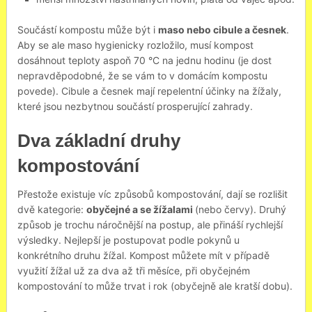
Součástí kompostu může být i
maso nebo cibule a česnek
.
Aby se ale maso hygienicky rozložilo, musí kompost
dosáhnout teploty aspoň 70
°C na jednu hodinu (je dost
nepravděpodobné, že se vám to v domácím kompostu
povede). Cibule a česnek mají repelentní účinky na žížaly,
které jsou nezbytnou součástí prosperující zahrady.
Dva základní druhy
kompostování
Přestože existuje víc způsobů kompostování, dají se rozlišit
dvě kategorie:
obyčejné a se žížalami
(nebo červy). Druhý
způsob je trochu náročnější na postup, ale přináší rychlejší
výsledky. Nejlepší je postupovat podle pokynů u
konkrétního druhu žížal. Kompost můžete mít v případě
využití žížal už za dva až tři měsíce, při obyčejném
kompostování to může trvat i rok (obyčejně ale kratší dobu).