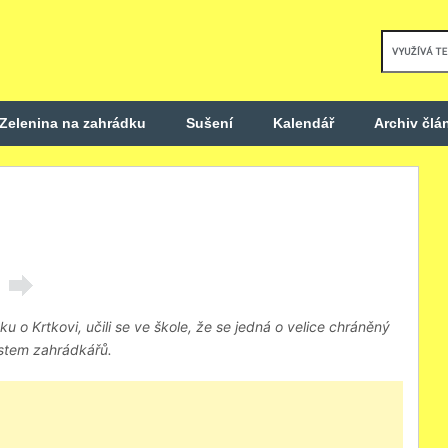
Zelenina na zahrádku
Sušení
Kalendář
Archiv člá
u o Krtkovi, učili se ve škole, že se jedná o velice chráněný
ostem zahrádkářů.