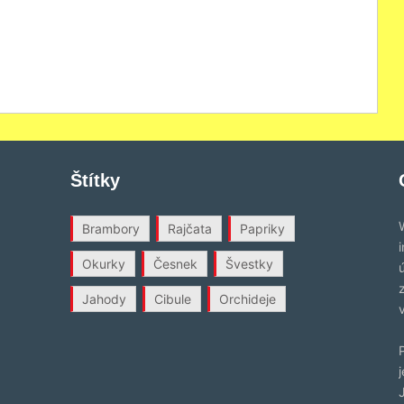
Štítky
Brambory
Rajčata
Papriky
Okurky
Česnek
Švestky
Jahody
Cibule
Orchideje
j