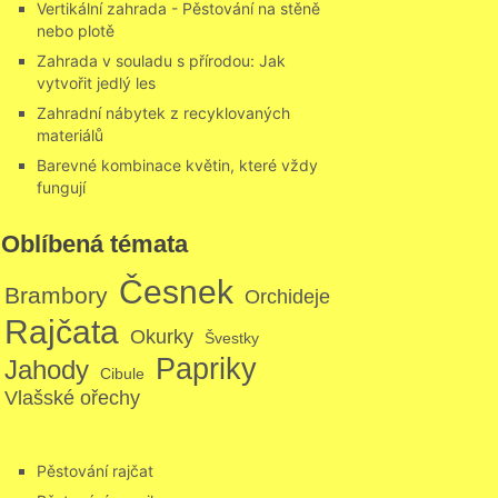
Vertikální zahrada - Pěstování na stěně
nebo plotě
Zahrada v souladu s přírodou: Jak
vytvořit jedlý les
Zahradní nábytek z recyklovaných
materiálů
Barevné kombinace květin, které vždy
fungují
Oblíbená témata
Česnek
Brambory
Orchideje
Rajčata
Okurky
Švestky
Papriky
Jahody
Cibule
Vlašské ořechy
Pěstování rajčat