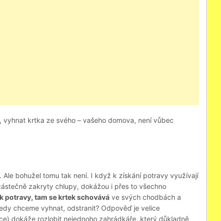
nce, vyhnat krtka ze svého – vašeho domova, není vůbec
í. Ale bohužel tomu tak není. I když k získání potravy využívají
 částečně zakryty chlupy, dokážou i přes to všechno
ek potravy, tam se krtek schovává
ve svých chodbách a
 tedy chceme vyhnat, odstranit? Odpověď je velice
nce) dokáže rozlobit nejednoho zahrádkáře, který důkladně