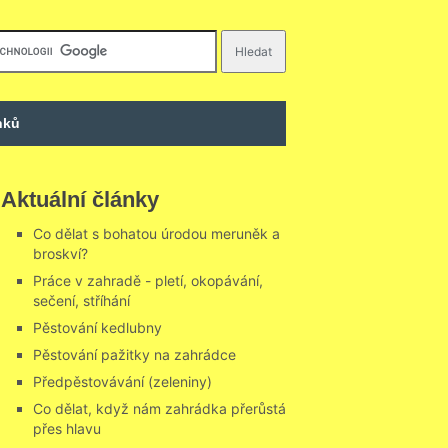
nků
Aktuální články
Co dělat s bohatou úrodou meruněk a
broskví?
Práce v zahradě - pletí, okopávání,
sečení, stříhání
Pěstování kedlubny
Pěstování pažitky na zahrádce
Předpěstovávání (zeleniny)
Co dělat, když nám zahrádka přerůstá
přes hlavu