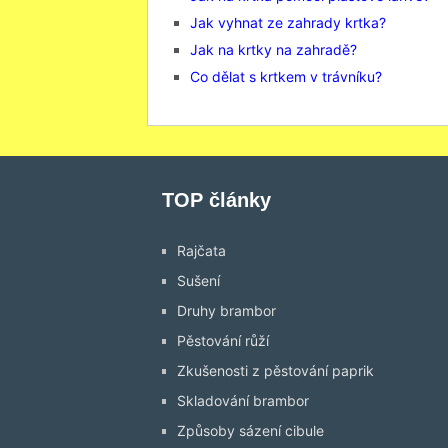
Jak vyhnat ze zahrady krtka?
Jak na krtky na zahradě?
Co dělat s krtkem v trávníku?
TOP články
Rajčata
Sušení
Druhy brambor
Pěstování růží
Zkušenosti z pěstování paprik
Skladování brambor
Způsoby sázení cibule