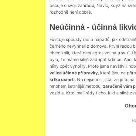
pečuje o svoji zahradu, Navíc, když na sv
rozhodně není dobré.
Neúčinná - účinná likv
Existuje spousty rad a nápadů, jak odstrani
černého nevyhnali z domova. První radou by
chemikálií, která není agresivní na trávu". 
bylo, že máme silně zadupat krtince. Ano, 
hlíny opět vynořily. Proto jsme navštívili 
velice účinné přípravky
, které jsou na přír
krtka usmrtí
. No nejsem si jistá, že je to na
mnohem šetrnější metodu,
zaručeně vám 
vozidla. Krtci mají rády ticho, klid a silné
Ohod
Ho