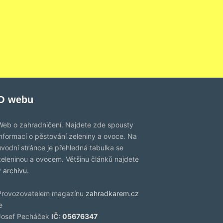
O webu
Web o zahradničení. Najdete zde spousty
informací o pěstování zeleniny a ovoce. Na
úvodní stránce je přehledná tabulka se
zeleninou a ovocem. Většinu článků najdete
v
archivu
.
Provozovatelem magazínu
zahradkarem.cz
e
Josef Pecháček
IČ:
05676347