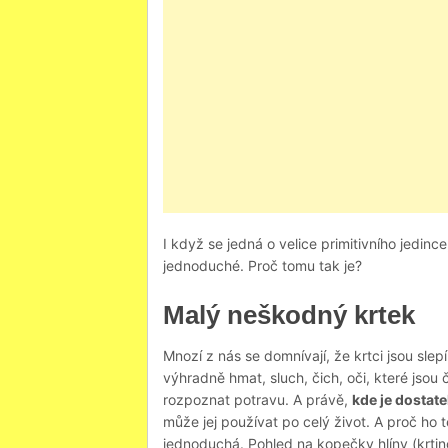
I když se jedná o velice primitivního jedi
jednoduché. Proč tomu tak je?
Malý neškodný krtek
Mnozí z nás se domnívají, že krtci jsou slep
výhradně hmat, sluch, čich, oči, které jsou
rozpoznat potravu. A právě,
kde je dostat
může jej používat po celý život. A proč ho
jednoduchá. Pohled na kopečky hlíny (krti