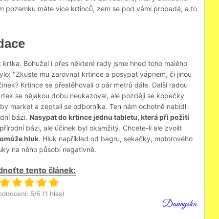
ém pozemku máte více krtinců, zem se pod vámi propadá, a to
idace
t krtka. Bohužel i přes některé rady jsme hned toho malého
lo: "Zkuste mu zarovnat krtince a posypat vápnem, či jinou
Účinek? Krtince se přestěhovali o pár metrů dále. Další radou
krtek se nějakou dobu neukazoval, ale později se kopečky
hobby market a zeptali se odborníka. Ten nám ochotně nabídl
odní bázi.
Nasypat do krtince jednu tabletu, která při požití
 přírodní bázi, ale účinek byl okamžitý. Chcete-li ale zvolit
pomůže hluk
. Hluk například od bagru, sekačky, motorového
 zvuky na něho působí negativně.
noťte tento článek:
dnocení: 5/5 (1 hlas)
Dannyska