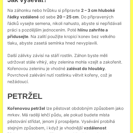
Na záhonku nebo hrůbku si připravte
2 – 3 cm hluboké
řádky
vzdálené
od sebe
20 – 25 cm
. Do připravených
řádků vysejte semena, nikoli nahusto, abyste si nepřidávali
práci s pozdějším jednocením. Poté
hlínu zahrňte a
přidusejte
. Na zalití použijte kropicí konev bez velkého
tlaku, abyste zasetá semínka hned nevyplavili.
Další zálivky závisí na stáří rostlin. Záhon byste měli
udržovat stále vlhký, aby zelenina mohla vzejít a zakořenit.
Kořenovou zeleninu je vhodné
zalévat do hloubky
.
Povrchové zalévání nutí rostlinku větvit kořeny, což je
nežádoucí.
PETRŽEL
Kořenovou petržel
lze pěstovat obdobným způsobem jako
mrkev. Má raději lehčí půdu, ale pokud budete místa
pěstování střídat, jenom jí prospějete. Vysévání probíhá
stejným způsobem, i když je vhodnější
vzdálenost