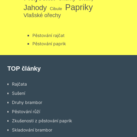
Papriky
Jahody
Cibule
Vlašské ořechy
Pěstování rajčat
Pěstování paprik
TOP články
Rajčata
Sušení
Druhy brambor
Pěstování růží
Zkušenosti z pěstování paprik
Skladování brambor