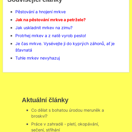
Pěstování a hnojení mrkve
Jak na pěstování mrkve a petržele?
Jak uskladnit mrkev na zimu?
Protrhej mrkev a z natě vyrob pesto!
Je čas mrkve. Vysévejte ji do kyprých záhonů, ať je
šťavnatá
Tuhle mrkev nevyhazuj
Aktuální články
Co dělat s bohatou úrodou meruněk a
broskví?
Práce v zahradě - pletí, okopávání,
sečení, stříhání