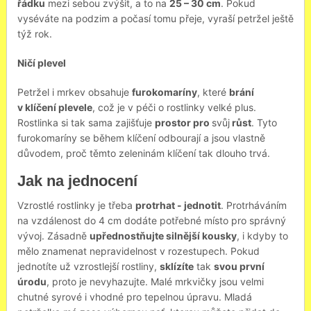
řádku
mezi sebou zvýšit, a to na
25 – 30 cm
. Pokud
vyséváte na podzim a počasí tomu přeje, vyraší petržel ještě
týž rok.
Ničí plevel
Petržel i mrkev obsahuje
furokomaríny
, které
brání
v klíčení plevele
, což je v péči o rostlinky velké plus.
Rostlinka si tak sama zajišťuje
prostor pro
svůj
růst
. Tyto
furokomaríny se během klíčení odbourají a jsou vlastně
důvodem, proč těmto zeleninám klíčení tak dlouho trvá.
Jak na jednocení
Vzrostlé rostlinky je třeba
protrhat - jednotit
. Protrháváním
na vzdálenost do 4 cm dodáte potřebné místo pro správný
vývoj. Zásadně
upřednostňujte silnější kousky
, i kdyby to
mělo znamenat nepravidelnost v rozestupech. Pokud
jednotíte už vzrostlejší rostliny,
sklízíte
tak
svou první
úrodu
, proto je nevyhazujte. Malé mrkvičky jsou velmi
chutné syrové i vhodné pro tepelnou úpravu. Mladá