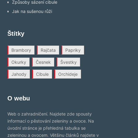
Způsoby sázení cibule
Jak na sušenou růži
Štítky
Brambory
Rajčata
Papriky
Okurky
Česnek
Švestky
Jahody
Cibule
Orchideje
O webu
Web o zahradničení. Najdete zde spousty
informací o pěstování zeleniny a ovoce. Na
úvodní stránce je přehledná tabulka se
zeleninou a ovocem. Většinu článků najdete v