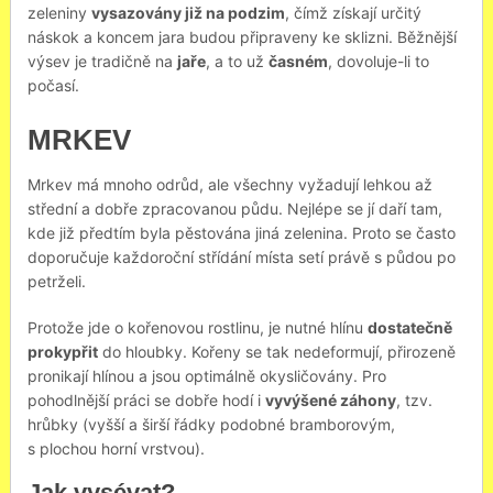
zeleniny
vysazovány již na podzim
, čímž získají určitý
náskok a koncem jara budou připraveny ke sklizni. Běžnější
výsev je tradičně na
jaře
, a to už
časném
, dovoluje-li to
počasí.
MRKEV
Mrkev má mnoho odrůd, ale všechny vyžadují lehkou až
střední a dobře zpracovanou půdu. Nejlépe se jí daří tam,
kde již předtím byla pěstována jiná zelenina. Proto se často
doporučuje každoroční střídání místa setí právě s půdou po
petrželi.
Protože jde o kořenovou rostlinu, je nutné hlínu
dostatečně
prokypřit
do hloubky. Kořeny se tak nedeformují, přirozeně
pronikají hlínou a jsou optimálně okysličovány. Pro
pohodlnější práci se dobře hodí i
vyvýšené záhony
, tzv.
hrůbky (vyšší a širší řádky podobné bramborovým,
s plochou horní vrstvou).
Jak vysévat?