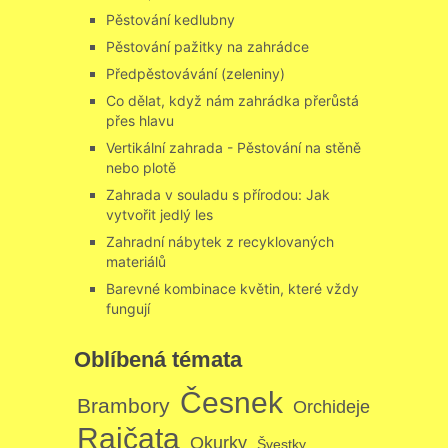
Pěstování kedlubny
Pěstování pažitky na zahrádce
Předpěstovávání (zeleniny)
Co dělat, když nám zahrádka přerůstá
přes hlavu
Vertikální zahrada - Pěstování na stěně
nebo plotě
Zahrada v souladu s přírodou: Jak
vytvořit jedlý les
Zahradní nábytek z recyklovaných
materiálů
Barevné kombinace květin, které vždy
fungují
Oblíbená témata
Česnek
Brambory
Orchideje
Rajčata
Okurky
Švestky