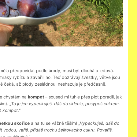
měla předpovídat podle úrody, musí být dlouhá a ledová.
 mraky rybízu a zavařili ho. Teď dozrávají švestky, větve jsou
livě čeká, až plody zesládnou, neshazuje je předčasně.
 se chystám na
kompot
– soused mi tuhle přes plot poradil, jak
ím). „
To je jen vypeckuješ, dáš do sklenic, posypeš cukrem,
áš kompot
.“
etkou skořice
a na tu se vážně těším! „
Vypeckuješ, dáš do
vodou, vaříš, přidáš trochu želírovacího cukru. Povaříš.
ce a zavíčkuješ
.“