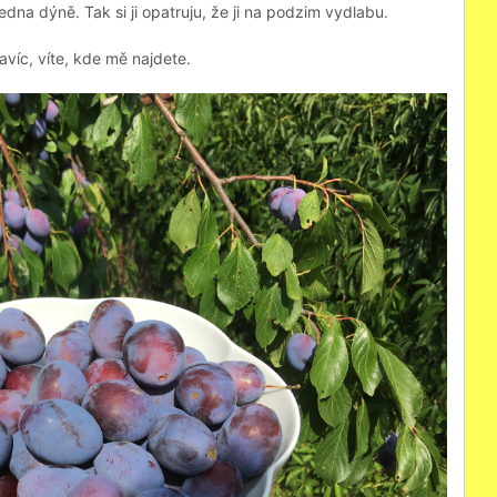
dna dýně. Tak si ji opatruju, že ji na podzim vydlabu.
víc, víte, kde mě najdete.