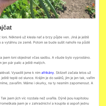
jčat
oni. Některé už klesla nať a brzy půjde ven. Jiná je ještě
nu a vytáhnu ze země. Potom se bude sušit nahoře na půdě
a jsem loni objednat včas sadbu. A všude bylo vyprodáno.
m jen pár palic a ještě malých.
alévali. Vysadili jsme k nim
afrikány
. Sklizeň začala letos už
, ještě teplé od slunce. Krájím je do salátů, jím je jen tak, vařím
sníme, zavařím. Máme i okurky, na ty nesmím zapomenout. A
Tak jsem jich víc rozdala než uvařila. Dýně jsou kapitolou
Promeškala jsem je v zahradnictví a koupila si aspoň jednu