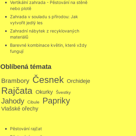
Vertikální zahrada - Pěstování na stěně
nebo plotě
Zahrada v souladu s přírodou: Jak
vytvořit jedlý les
Zahradní nábytek z recyklovaných
materiálů
Barevné kombinace květin, které vždy
fungují
Oblíbená témata
Česnek
Brambory
Orchideje
Rajčata
Okurky
Švestky
Papriky
Jahody
Cibule
Vlašské ořechy
Pěstování rajčat