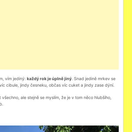
ím, vím jediný:
každý rok je úplně jiný
. Snad jedině mrkev se
íc cibule, jindy česneku, občas víc cuket a jindy zase dýní.
 všechno, ale stejně se myslím, že je v tom něco hlubšího,
b.