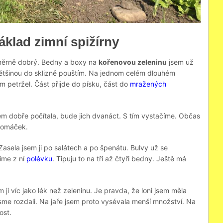
základ zimní spižírny
oměrně dobrý. Bedny a boxy na
kořenovou zeleninu
jsem už
e většinou do sklizně pouštím. Na jednom celém dlouhém
 petržel. Část přijde do písku, část do
mražených
jsem dobře počítala, bude jich dvanáct. S tím vystačíme. Občas
 omáček.
 Zasela jsem ji po salátech a po špenátu. Bulvy už se
říme z ní
polévku
. Tipuju to na tři až čtyři bedny. Ještě má
 ji víc jako lék než zeleninu. Je pravda, že loni jsem měla
sme rozdali. Na jaře jsem proto vysévala menší množství. Na
ost.