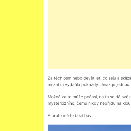
Za těch osm nebo devět let, co seju a sklíz
mi zatím vydařila pokaždý. Jinak je jednou v
Možná za to může počasí, na to se dá svést
mysteriózního, čemu nikdy nepřijdu na klou
A proto mě to (asi) baví.