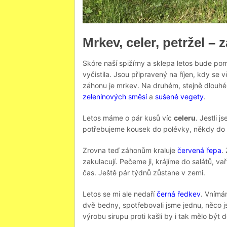
Mrkev, celer, petržel – 
Skóre naší spižírny a sklepa letos bude p
vyčistila. Jsou připravený na říjen, kdy s
záhonu je mrkev. Na druhém, stejně dlouhém
zeleninových směsí
a
sušené vegety
.
Letos máme o pár kusů víc
celeru
. Jestli 
potřebujeme kousek do polévky, někdy do
Zrovna teď záhonům kraluje
červená řepa
.
zakulacují. Pečeme ji, krájíme do salátů, va
čas. Ještě pár týdnů zůstane v zemi.
Letos se mi ale nedaří
černá ředkev
. Vnímám
dvě bedny, spotřebovali jsme jednu, něco j
výrobu sirupu proti kašli by i tak mělo být d