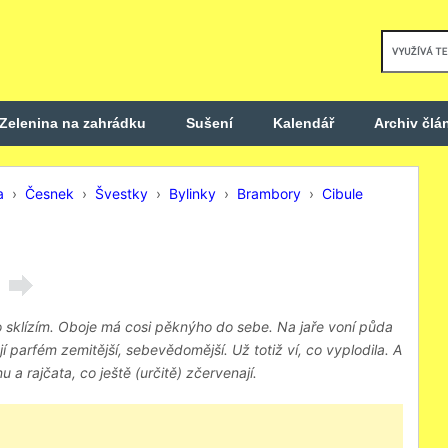
Zelenina na zahrádku
Sušení
Kalendář
Archiv člá
a
›
Česnek
›
Švestky
›
Bylinky
›
Brambory
›
Cibule
ebo sklízím. Oboje má cosi pěknýho do sebe. Na jaře voní půda
jí parfém zemitější, sebevědomější. Už totiž ví, co vyplodila. A
 a rajčata, co ještě (určitě) zčervenají.