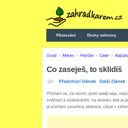
Pěstování
Druhy zeleniny
Úvod
›
Mrkev
›
Petržel
›
Celer
›
Rajčat
Co zaseješ, to sklidíš
Předchozí článek
Další článek
Přiznám se, že nevím, jestli raději seju, n
svěžestí a očekáváním, na sklonku léta je je
já počítám zavařený sklenice, cibuli v záhonu