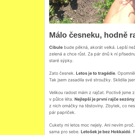
Málo česneku, hodně ra
Cibule
bude pěkná, akorát velká. Lepší než l
zelená a chce růst. Za pár dnů k ní přised
staré sýpky.
Zato česnek.
Letos je to tragédie
. Opomněl
Tak jsem zasadila své stroužky. Sklidila jse
Velikou radost mám z rajčat. Poctivě jsme z
v půlce léta.
Nejlepší je první rajče sezóny
z nich omáčky na těstoviny. Zbytek, co ne
pár papriček.
Cukety mi letos moc nejely. Ani nevím proč. 
sama pro sebe.
Letošek je bez Hokkaidó
. 