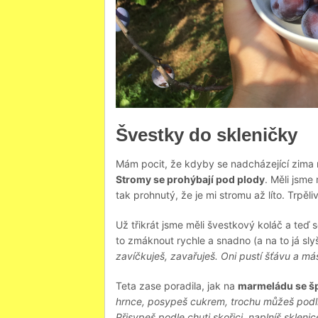
Švestky do skleničky
Mám pocit, že kdyby se nadcházející zima 
Stromy se prohýbají pod plody
. Měli jsme
tak prohnutý, že je mi stromu až líto. Trpě
Už třikrát jsme měli švestkový koláč a teď
to zmáknout rychle a snadno (a na to já slyš
zavíčkuješ, zavařuješ. Oni pustí šťávu a m
Teta zase poradila, jak na
marmeládu se šp
hrnce, posypeš cukrem, trochu můžeš podlít 
Přisypeš podle chuti skořici, naplníš skleni