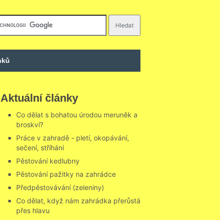
nků
Aktuální články
Co dělat s bohatou úrodou meruněk a
broskví?
Práce v zahradě - pletí, okopávání,
sečení, stříhání
Pěstování kedlubny
Pěstování pažitky na zahrádce
Předpěstovávání (zeleniny)
Co dělat, když nám zahrádka přerůstá
přes hlavu