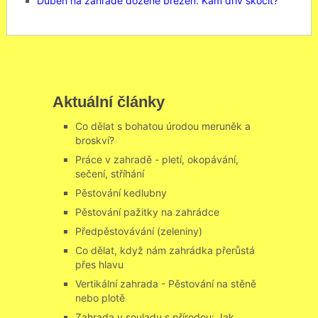
Duben na zahradě dožene březen. Kam dřív skočit?
Aktuální články
Co dělat s bohatou úrodou meruněk a
broskví?
Práce v zahradě - pletí, okopávání,
sečení, stříhání
Pěstování kedlubny
Pěstování pažitky na zahrádce
Předpěstovávání (zeleniny)
Co dělat, když nám zahrádka přerůstá
přes hlavu
Vertikální zahrada - Pěstování na stěně
nebo plotě
Zahrada v souladu s přírodou: Jak