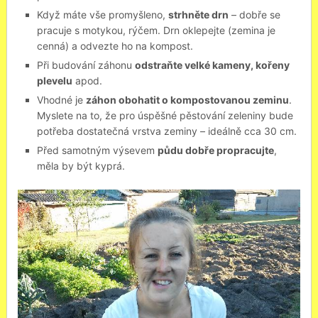
Když máte vše promyšleno,
strhněte drn
– dobře se
pracuje s motykou, rýčem. Drn oklepejte (zemina je
cenná) a odvezte ho na kompost.
Při budování záhonu
odstraňte velké kameny, kořeny
plevelu
apod.
Vhodné je
záhon obohatit o kompostovanou zeminu
.
Myslete na to, že pro úspěšné pěstování zeleniny bude
potřeba dostatečná vrstva zeminy – ideálně cca 30 cm.
Před samotným výsevem
půdu dobře propracujte
,
měla by být kyprá.