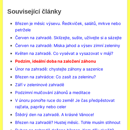
Související články
Březen je měsíc výsevu. Ředkviček, salátů, mrkve nebo
petržele
Červen na zahradě. Sklízejte, sušte, užívejte si a sázejte
Červen na zahradě: Miska jahod a výsev zimní zeleniny
Květen na zahradě. Co vysévat a vysazovat v máji?
Podzim, ideální doba na založení záhonu
Únor na zahradě: chystejte záhony a sazenice
Březen na zahrádce: Co zasít za zeleninu?
Září v zeleninové zahradě
Podzimní mulčování záhonů a meditace
V únoru ponořte ruce do země! Je čas předpěstovat
rajčata, papriky nebo celer
Štědrý den na zahradě. A krásné Vánoce!
Březen na zahradě? Hustej měsíc. Tohle musím stihnout