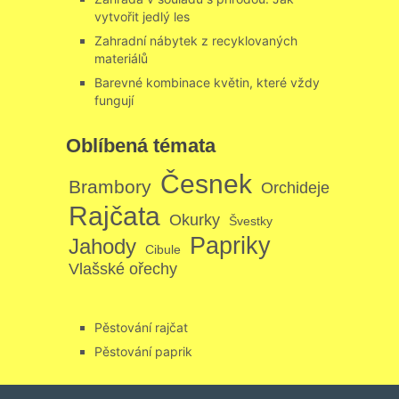
vytvořit jedlý les
Zahradní nábytek z recyklovaných
materiálů
Barevné kombinace květin, které vždy
fungují
Oblíbená témata
Česnek
Brambory
Orchideje
Rajčata
Okurky
Švestky
Papriky
Jahody
Cibule
Vlašské ořechy
Pěstování rajčat
Pěstování paprik