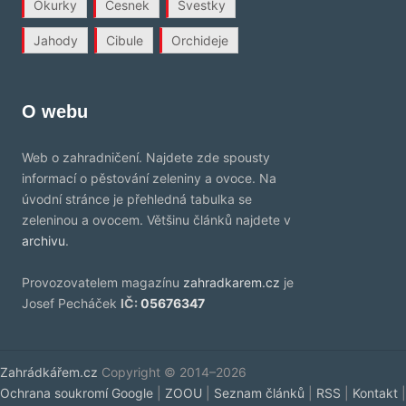
Okurky
Česnek
Švestky
Jahody
Cibule
Orchideje
O webu
Web o zahradničení. Najdete zde spousty
informací o pěstování zeleniny a ovoce. Na
úvodní stránce je přehledná tabulka se
zeleninou a ovocem. Většinu článků najdete v
archivu
.
Provozovatelem magazínu
zahradkarem.cz
je
Josef Pecháček
IČ:
05676347
Zahrádkářem.cz
Copyright © 2014–2026
Ochrana soukromí Google
|
ZOOU
|
Seznam článků
|
RSS
|
Kontakt
|