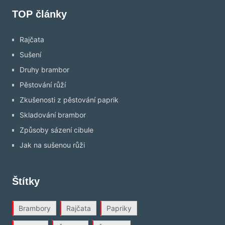
TOP články
Rajčata
Sušení
Druhy brambor
Pěstování růží
Zkušenosti z pěstování paprik
Skladování brambor
Způsoby sázení cibule
Jak na sušenou růži
Štítky
Brambory
Rajčata
Papriky