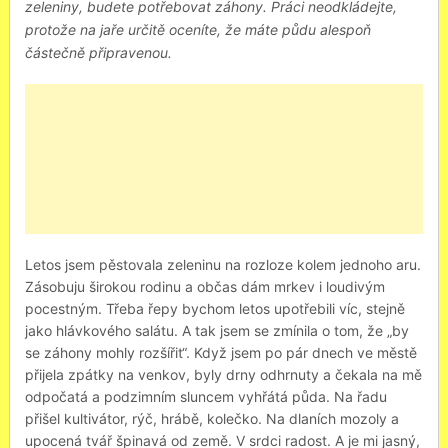
zeleniny, budete potřebovat záhony. Práci neodkládejte,
protože na jaře určitě oceníte, že máte půdu alespoň
částečně připravenou.
Letos jsem pěstovala zeleninu na rozloze kolem jednoho aru.
Zásobuju širokou rodinu a občas dám mrkev i loudivým
pocestným. Třeba řepy bychom letos upotřebili víc, stejně
jako hlávkového salátu. A tak jsem se zmínila o tom, že „by
se záhony mohly rozšířit“. Když jsem po pár dnech ve městě
přijela zpátky na venkov, byly drny odhrnuty a čekala na mě
odpočatá a podzimním sluncem vyhřátá půda. Na řadu
přišel kultivátor, rýč, hrábě, kolečko. Na dlaních mozoly a
upocená tvář špinavá od země. V srdci radost. A je mi jasný,