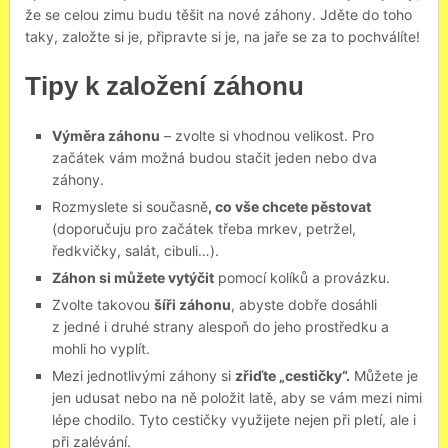
že se celou zimu budu těšit na nové záhony. Jděte do toho
taky, založte si je, připravte si je, na jaře se za to pochválíte!
Tipy k založení záhonu
Výměra záhonu
– zvolte si vhodnou velikost. Pro
začátek vám možná budou stačit jeden nebo dva
záhony.
Rozmyslete si současně
, co vše chcete pěstovat
(doporučuju pro začátek třeba mrkev, petržel,
ředkvičky, salát, cibuli…).
Záhon si můžete vytýčit
pomocí kolíků a provázku.
Zvolte takovou
šíři záhonu
, abyste dobře dosáhli
z jedné i druhé strany alespoň do jeho prostředku a
mohli ho vyplít.
Mezi jednotlivými záhony si
zřiďte „cestičky“.
Můžete je
jen udusat nebo na ně položit latě, aby se vám mezi nimi
lépe chodilo. Tyto cestičky využijete nejen při pletí, ale i
při zalévání.