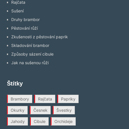
Rajčata
Sušení
Druhy brambor
Pěstování růží
Zkušenosti z pěstování paprik
Skladování brambor
Způsoby sázení cibule
Jak na sušenou růži
Štítky
Brambory
Rajčata
Papriky
Okurky
Česnek
Švestky
Jahody
Cibule
Orchideje