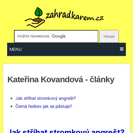
MENU
Kateřina Kovandová - články
Jak stříhat stromkový angrešt?
Černá ředkev jak se pěstuje?
Jak stříhat stromkový angrešt?